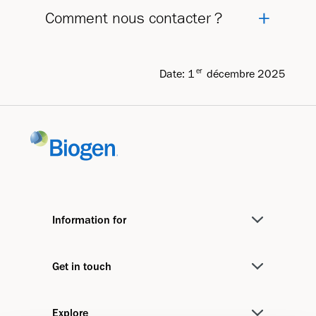
Comment nous contacter ?
er
Date: 1
décembre 2025
Information for
Medical Professionals
Get in touch
Investors
Contact us
Media
Explore